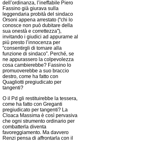
dell’ordinanza, l’ineffabile Piero
Fassino già giurava sulla
leggendaria probità del sindaco
Orsoni appena arrestato (“chi lo
conosce non può dubitare della
sua onestà e correttezza”),
invitando i giudici ad appurarne al
più presto l’innocenza per
“consentirgli di tornare alla
funzione di sindaco”. Perché, se
ne appurassero la colpevolezza
cosa cambierebbe? Fassino lo
promuoverebbe a suo braccio
destro, come ha fatto con
Quagliotti pregiudicato per
tangenti?
O il Pd gli restituirebbe la tessera,
come ha fatto con Greganti
pregiudicato per tangenti? La
Cloaca Massima è così pervasiva
che ogni strumento ordinario per
combatterla diventa
favoreggiamento. Ma davvero
Renzi pensa di affrontarla con il