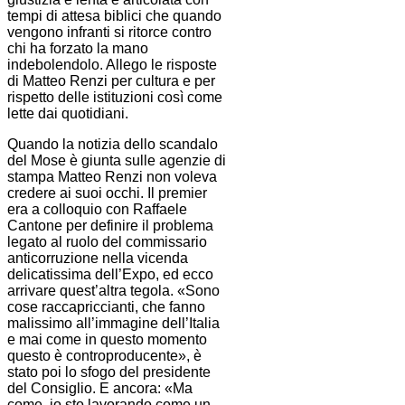
tempi di attesa biblici che quando
vengono infranti si ritorce contro
chi ha forzato la mano
indebolendolo. Allego le risposte
di Matteo Renzi per cultura e per
rispetto delle istituzioni così come
lette dai quotidiani.
Quando la notizia dello scandalo
del Mose è giunta sulle agenzie di
stampa Matteo Renzi non voleva
credere ai suoi occhi. Il premier
era a colloquio con Raffaele
Cantone per definire il problema
legato al ruolo del commissario
anticorruzione nella vicenda
delicatissima dell’Expo, ed ecco
arrivare quest’altra tegola. «Sono
cose raccapriccianti, che fanno
malissimo all’immagine dell’Italia
e mai come in questo momento
questo è controproducente», è
stato poi lo sfogo del presidente
del Consiglio. E ancora: «Ma
come, io sto lavorando come un