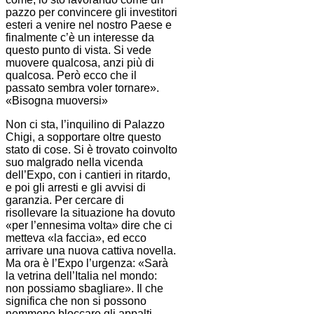
pazzo per convincere gli investitori
esteri a venire nel nostro Paese e
finalmente c’è un interesse da
questo punto di vista. Si vede
muovere qualcosa, anzi più di
qualcosa. Però ecco che il
passato sembra voler tornare».
«Bisogna muoversi»
Non ci sta, l’inquilino di Palazzo
Chigi, a sopportare oltre questo
stato di cose. Si è trovato coinvolto
suo malgrado nella vicenda
dell’Expo, con i cantieri in ritardo,
e poi gli arresti e gli avvisi di
garanzia. Per cercare di
risollevare la situazione ha dovuto
«per l’ennesima volta» dire che ci
metteva «la faccia», ed ecco
arrivare una nuova cattiva novella.
Ma ora è l’Expo l’urgenza: «Sarà
la vetrina dell’Italia nel mondo:
non possiamo sbagliare». Il che
significa che non si possono
nemmeno bloccare gli appalti