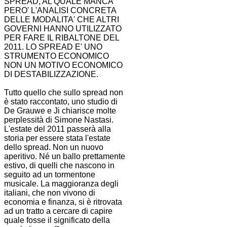
SPREAD, AL QUALE MANCA
PERO' L'ANALISI CONCRETA
DELLE MODALITA' CHE ALTRI
GOVERNI HANNO UTILIZZATO
PER FARE IL RIBALTONE DEL
2011. LO SPREAD E' UNO
STRUMENTO ECONOMICO
NON UN MOTIVO ECONOMICO
DI DESTABILIZZAZIONE.
Tutto quello che sullo spread non
è stato raccontato, uno studio di
De Grauwe e Ji chiarisce molte
perplessità di Simone Nastasi.
L'estate del 2011 passerà alla
storia per essere stata l'estate
dello spread. Non un nuovo
aperitivo. Né un ballo prettamente
estivo, di quelli che nascono in
seguito ad un tormentone
musicale. La maggioranza degli
italiani, che non vivono di
economia e finanza, si è ritrovata
ad un tratto a cercare di capire
quale fosse il significato della