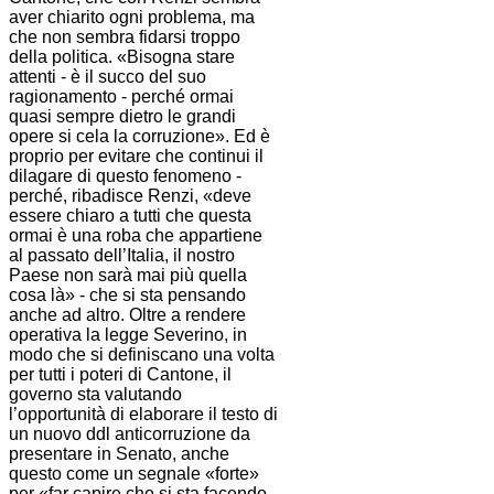
aver chiarito ogni problema, ma
che non sembra fidarsi troppo
della politica. «Bisogna stare
attenti - è il succo del suo
ragionamento - perché ormai
quasi sempre dietro le grandi
opere si cela la corruzione». Ed è
proprio per evitare che continui il
dilagare di questo fenomeno -
perché, ribadisce Renzi, «deve
essere chiaro a tutti che questa
ormai è una roba che appartiene
al passato dell’Italia, il nostro
Paese non sarà mai più quella
cosa là» - che si sta pensando
anche ad altro. Oltre a rendere
operativa la legge Severino, in
modo che si definiscano una volta
per tutti i poteri di Cantone, il
governo sta valutando
l’opportunità di elaborare il testo di
un nuovo ddl anticorruzione da
presentare in Senato, anche
questo come un segnale «forte»
per «far capire che si sta facendo