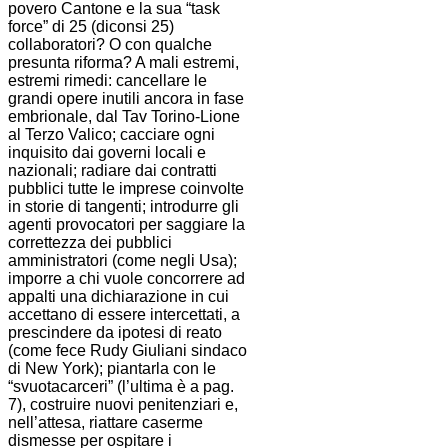
povero Cantone e la sua “task
force” di 25 (diconsi 25)
collaboratori? O con qualche
presunta riforma? A mali estremi,
estremi rimedi: cancellare le
grandi opere inutili ancora in fase
embrionale, dal Tav Torino-Lione
al Terzo Valico; cacciare ogni
inquisito dai governi locali e
nazionali; radiare dai contratti
pubblici tutte le imprese coinvolte
in storie di tangenti; introdurre gli
agenti provocatori per saggiare la
correttezza dei pubblici
amministratori (come negli Usa);
imporre a chi vuole concorrere ad
appalti una dichiarazione in cui
accettano di essere intercettati, a
prescindere da ipotesi di reato
(come fece Rudy Giuliani sindaco
di New York); piantarla con le
“svuotacarceri” (l’ultima è a pag.
7), costruire nuovi penitenziari e,
nell’attesa, riattare caserme
dismesse per ospitare i