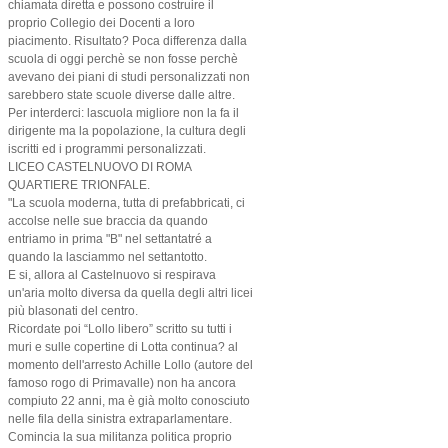
chiamata diretta e possono costruire il
proprio Collegio dei Docenti a loro
piacimento. Risultato? Poca differenza dalla
scuola di oggi perchè se non fosse perchè
avevano dei piani di studi personalizzati non
sarebbero state scuole diverse dalle altre.
Per interderci: lascuola migliore non la fa il
dirigente ma la popolazione, la cultura degli
iscritti ed i programmi personalizzati.
LICEO CASTELNUOVO DI ROMA
QUARTIERE TRIONFALE.
"La scuola moderna, tutta di prefabbricati, ci
accolse nelle sue braccia da quando
entriamo in prima "B" nel settantatré a
quando la lasciammo nel settantotto.
E si, allora al Castelnuovo si respirava
un'aria molto diversa da quella degli altri licei
più blasonati del centro.
Ricordate poi “Lollo libero” scritto su tutti i
muri e sulle copertine di Lotta continua? al
momento dell'arresto Achille Lollo (autore del
famoso rogo di Primavalle) non ha ancora
compiuto 22 anni, ma è già molto conosciuto
nelle fila della sinistra extraparlamentare.
Comincia la sua militanza politica proprio