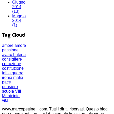
Giugno
2014
(13)
Maggio
2014
(1)
Tag Cloud
amore
amore
passione
avaro
balena
consigliere
corruzione
costituzione
follia
guerra
ironia
mafia
pace
pensiero
scuola
VIII
Municipio
vita
www.marcopettinelli.com. Tutti i diritti riservati. Questo blog
non rappresenta una testata giornalistica in quanto viene