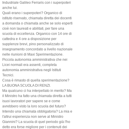
Industriale Galileo Ferraris con i superpoteri
anche lui.
Quali erano i superpoteri? Organico di
istituto riservato, chiamata diretta dei docenti
a domanda o chiamata anche se solo esperti
cioè non laureati e abilitati, per fare una
scuola di eccellenza. Organico con 14 ore di
cattedra e 4 ore a disposizione per
supplenze brevi, pino personalizzato di
insegnamento concordato a livello nazionale
nelle riunioni di Maxi Sperimentazione.
Piccola autonomia amministrativa che nei
Licei normali era assenti, completa
autonomia amministrativa negli Istituti
Tecnici.
Cosa è rimasto di quella sperimentazione?
LA BUONA SCUOLA DI RENZI.
Ma qualcuno ci ha interpellato in merito? Ma
il Ministro ha fatto una chiamata diretta a tutti
isuoi lavoratori per sapere se e come
avrebbero visto la loro scuola del futuro?
Intendo una chiamata obbligatoria? La mia e
l'altrui esperienza non serve al Ministro
Giannini? La scuola di quel periodo già l'ho
detto era forse migliore per i contenuti dei