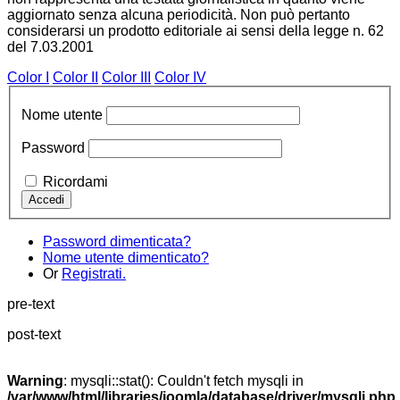
aggiornato senza alcuna periodicità. Non può pertanto
considerarsi un prodotto editoriale ai sensi della legge n. 62
del 7.03.2001
Color I
Color II
Color III
Color IV
Nome utente
Password
Ricordami
Password dimenticata?
Nome utente dimenticato?
Or
Registrati.
pre-text
post-text
Warning
: mysqli::stat(): Couldn't fetch mysqli in
/var/www/html/libraries/joomla/database/driver/mysqli.php