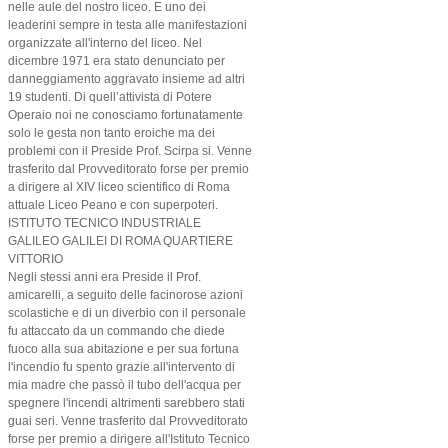
nelle aule del nostro liceo. E uno dei
leaderini sempre in testa alle manifestazioni
organizzate all'interno del liceo. Nel
dicembre 1971 era stato denunciato per
danneggiamento aggravato insieme ad altri
19 studenti. Di quell’attivista di Potere
Operaio noi ne conosciamo fortunatamente
solo le gesta non tanto eroiche ma dei
problemi con il Preside Prof. Scirpa si. Venne
trasferito dal Provveditorato forse per premio
a dirigere al XIV liceo scientifico di Roma
attuale Liceo Peano e con superpoteri.
ISTITUTO TECNICO INDUSTRIALE
GALILEO GALILEI DI ROMA QUARTIERE
VITTORIO
Negli stessi anni era Preside il Prof.
amicarelli, a seguito delle facinorose azioni
scolastiche e di un diverbio con il personale
fu attaccato da un commando che diede
fuoco alla sua abitazione e per sua fortuna
l'incendio fu spento grazie all'intervento di
mia madre che passò il tubo dell'acqua per
spegnere l'incendi altrimenti sarebbero stati
guai seri. Venne trasferito dal Provveditorato
forse per premio a dirigere all'Istituto Tecnico