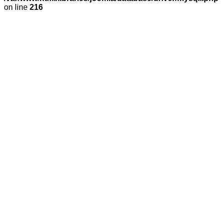
on line
216